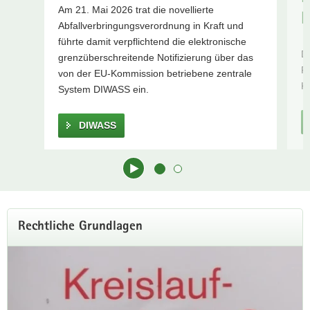
Am 21. Mai 2026 trat die novellierte
a
R
Abfallverbringungsverordnung in Kraft und
v
führte damit verpflichtend die elektronische
i
D
grenzüberschreitende Notifizierung über das
g
Fö
von der EU-Kommission betriebene zentrale
a
K
System DIWASS ein.
t
i
DIWASS
o
n
Hauptinhalt
Rechtliche Grundlagen