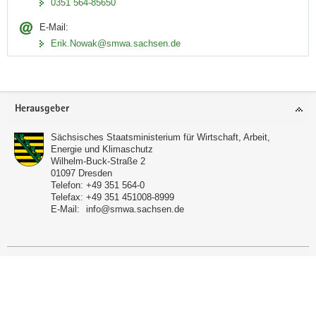
0351 564-85650
E-Mail:
Erik.Nowak@smwa.sachsen.de
Footer-
Herausgeber
Bereich
Sächsisches Staatsministerium für Wirtschaft, Arbeit,
Energie und Klimaschutz
Wilhelm-Buck-Straße 2
01097
Dresden
Telefon:
+49 351 564-0
Telefax:
+49 351 451008-8999
E-Mail:
info@smwa.sachsen.de
Service
Verwandte Portale