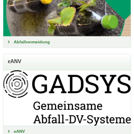
Abfallvermeidung
eANV
eANV