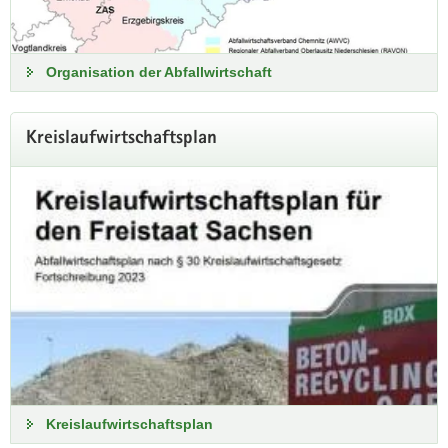
Organisation der Abfallwirtschaft
Kreislaufwirtschaftsplan
Kabinett beschließt novellierte
Förderrichtlinie Kreislaufwirtschaft
und Ressourceneffizienz
Das sächsische Kabinett hat Änderungen am
Förderprogramm Kreislaufwirtschaft (FRL KrW/2026)
beschlossen.
Medienservice
Kreislaufwirtschaftsplan