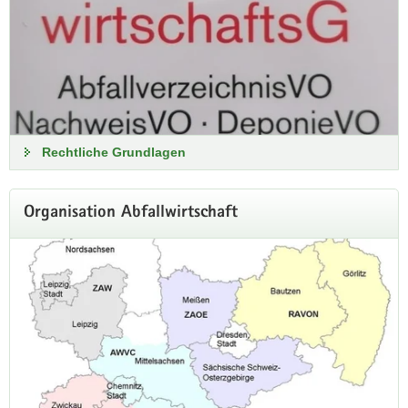
Grenzüberschreitende
Abfallverbringung
Am 21. Mai 2026 trat die novellierte
Rechtliche Grundlagen
Abfallverbringungsverordnung in Kraft und führte damit
verpflichtend die elektronische grenzüberschreitende
Notifizierung über das von der EU-Kommission betriebene
Organisation Abfallwirtschaft
zentrale System DIWASS ein.
DIWASS