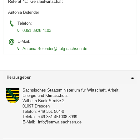
Referat 41: Kreislaufwirtschaft
Antonia Bolender
Telefon:
0351 8928-4103
E-Mail:
Antonia.Bolender@lfulg.sachsen.de
Footer-
Herausgeber
Bereich
Sächsisches Staatsministerium für Wirtschaft, Arbeit,
Energie und Klimaschutz
Wilhelm-Buck-Straße 2
01097
Dresden
Telefon:
+49 351 564-0
Telefax:
+49 351 451008-8999
E-Mail:
info@smwa.sachsen.de