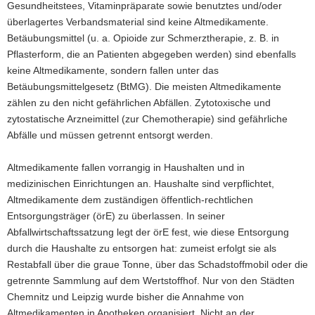
Gesundheitstees, Vitaminpräparate sowie benutztes und/oder
a
überlagertes Verbandsmaterial sind keine Altmedikamente.
v
Betäubungsmittel (u. a. Opioide zur Schmerztherapie, z. B. in
i
Pflasterform, die an Patienten abgegeben werden) sind ebenfalls
g
keine Altmedikamente, sondern fallen unter das
a
Betäubungsmittelgesetz (BtMG). Die meisten Altmedikamente
t
zählen zu den nicht gefährlichen Abfällen. Zytotoxische und
i
zytostatische Arzneimittel (zur Chemotherapie) sind gefährliche
o
Abfälle und müssen getrennt entsorgt werden.
n
Altmedikamente fallen vorrangig in Haushalten und in
medizinischen Einrichtungen an. Haushalte sind verpflichtet,
Altmedikamente dem zuständigen öffentlich-rechtlichen
Entsorgungsträger (örE) zu überlassen. In seiner
Abfallwirtschaftssatzung legt der örE fest, wie diese Entsorgung
durch die Haushalte zu entsorgen hat: zumeist erfolgt sie als
Restabfall über die graue Tonne, über das Schadstoffmobil oder die
getrennte Sammlung auf dem Wertstoffhof. Nur von den Städten
Chemnitz und Leipzig wurde bisher die Annahme von
Altmedikamenten in Apotheken organisiert. Nicht an der